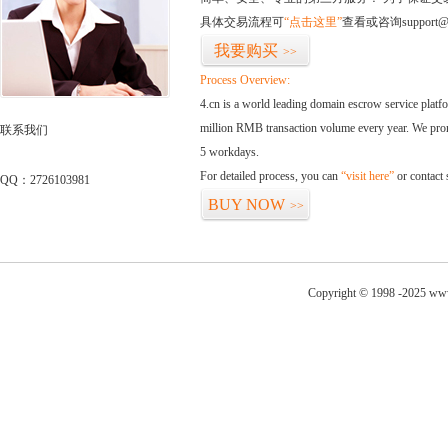
具体交易流程可
“点击这里”
查看或咨询support@
我要购买
>>
Process Overview:
4.cn is a world leading domain escrow service plat
million RMB transaction volume every year. We promi
联系我们
5 workdays.
For detailed process, you can
“visit here”
or contact
QQ：2726103981
BUY NOW
>>
Copyright © 1998 -2025 www.