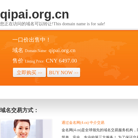
qipai.org.cn
您正在访问的域名可以转让!This domain name is for sale!
一口价出售中！
域名
qipai.org.cn
Domain Name:
售价
CNY 6497.00
Listing Price:
立即购买
BUY NOW
>>
>>
域名交易方式：
通过金名网(4.cn) 中介交易
金名网(4.cn)是全球领先的域名交易服务机
简单、安全、专业的第三方服务！ 为了保证交